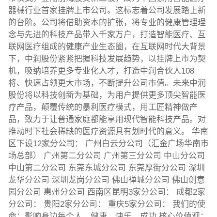
器械行业首家挂牌上市公司。这标志着公司发展踏上新
的台阶。公司将借助资本的扩张，将专业的健康管理理
念与先进的科技产品带入千家万户，打造智能医疗、互
联网医疗组成的健康产业生态圈，在互联网时代大背景
下，中润股份紧紧把握科技发展趋势，以挂牌上市为契
机，吸纳培养更多专业化人才，打造中润合伙人108
将、快速占领更大市场，不断提升公司市值。未来中润
股份将以科技创新为基础，为用户提供更多顶尖智能医
疗产品，颠覆传统的暴利医疗模式，用工匠精神做产
品，致力于让普通家庭都能享用现代智能科技产品。对
推动时下社会稀缺的医疗资源具有划时代的意义。 华南
区下设12家分公司： 广州白云分公司（汇金广场华南市
场总部） 广州第二分公司 广州第三分公司 中山分公司
中山第二分公司 东莞东城分公司 东莞厚街分公司 深圳
龙华分公司 深圳龙岗分公司 佛山禅城分公司 佛山创意
园分公司 惠州分公司 西南区昆明3家分公司： 成都2家
分公司： 贵阳2家分公司： 重庆5家分公司： 我们的使
命：影响身边每个人、健康、快乐、成功 核心价值观：