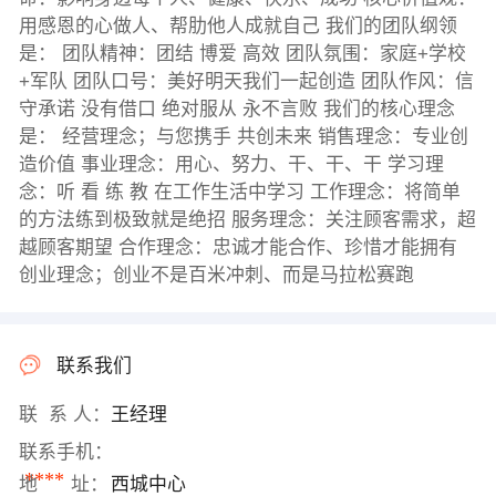
用感恩的心做人、帮肋他人成就自己 我们的团队纲领
是： 团队精神：团结 博爱 高效 团队氛围：家庭+学校
+军队 团队口号：美好明天我们一起创造 团队作风：信
守承诺 没有借口 绝对服从 永不言败 我们的核心理念
是： 经营理念；与您携手 共创未来 销售理念：专业创
造价值 事业理念：用心、努力、干、干、干 学习理
念：听 看 练 教 在工作生活中学习 工作理念：将简单
的方法练到极致就是绝招 服务理念：关注顾客需求，超
越顾客期望 合作理念：忠诚才能合作、珍惜才能拥有
创业理念；创业不是百米冲刺、而是马拉松赛跑
联系我们
联 系 人：
王经理
联系手机：
****
地 址：
西城中心